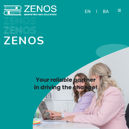
ZENOS
EN
BA
|
ZENOS
ZENOS
ZENOS
Your reliable partner
in driving the change!